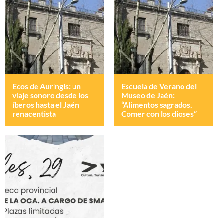
Ecos de Auringis: un
Escuela de Verano del
viaje sonoro desde los
Museo de Jaén:
íberos hasta el Jaén
“Alimentos sagrados.
renacentista
Comer con los dioses”