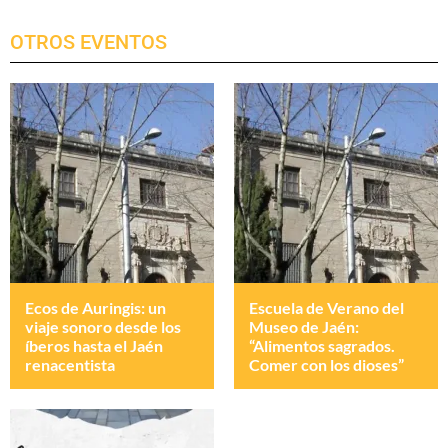
OTROS EVENTOS
Ecos de Auringis: un
Escuela de Verano del
viaje sonoro desde los
Museo de Jaén:
íberos hasta el Jaén
“Alimentos sagrados.
renacentista
Comer con los dioses”