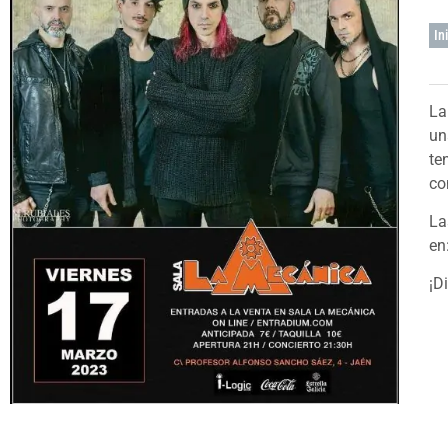
In
La
un
te
co
La
en
¡D