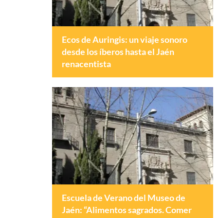
Ecos de Auringis: un viaje sonoro
desde los íberos hasta el Jaén
renacentista
Escuela de Verano del Museo de
Jaén: “Alimentos sagrados. Comer