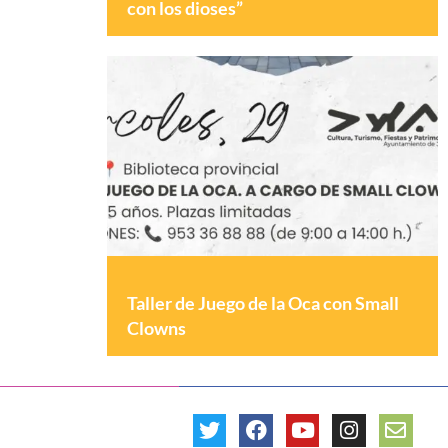
con los dioses”
Taller de Juego de la Oca con Small
Clowns