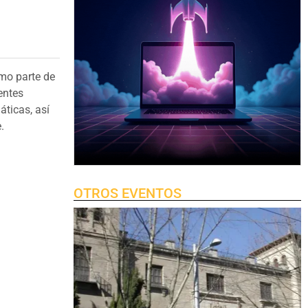
mo parte de
entes
ticas, así
.
OTROS EVENTOS