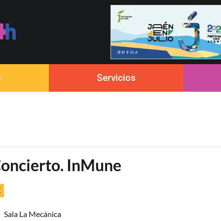
s
Servicios
oncierto. InMune
€
Sala La Mecánica