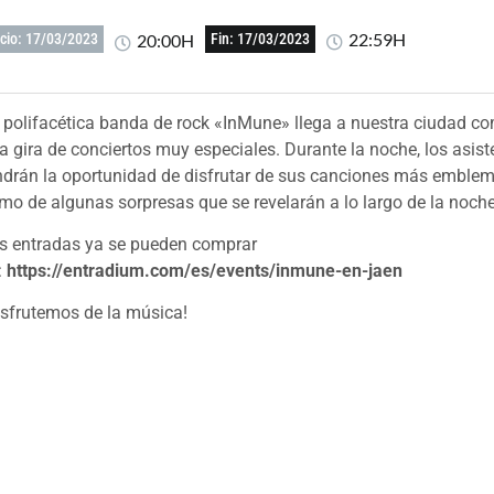
22:59H
20:00H
icio: 17/03/2023
Fin: 17/03/2023
 polifacética banda de rock «InMune» llega a nuestra ciudad co
a gira de conciertos muy especiales. Durante la noche, los asist
ndrán la oportunidad de disfrutar de sus canciones más emblemá
mo de algunas sorpresas que se revelarán a lo largo de la noche
s entradas ya se pueden comprar
:
https://entradium.com/es/events/inmune-en-jaen
isfrutemos de la música!