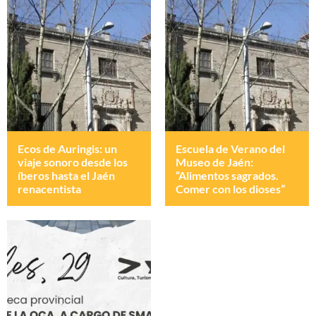
Ecos de Auringis: un
Escuela de Verano del
viaje sonoro desde los
Museo de Jaén:
íberos hasta el Jaén
“Alimentos sagrados.
renacentista
Comer con los dioses”