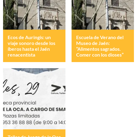
Ecos de Auringis: un
Escuela de Verano del
viaje sonoro desde los
Museo de Jaén:
íberos hasta el Jaén
“Alimentos sagrados.
renacentista
Comer con los dioses”
Taller de Juego de la Oca