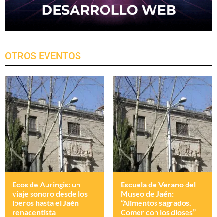
OTROS EVENTOS
Ecos de Auringis: un
Escuela de Verano del
viaje sonoro desde los
Museo de Jaén:
íberos hasta el Jaén
“Alimentos sagrados.
renacentista
Comer con los dioses”