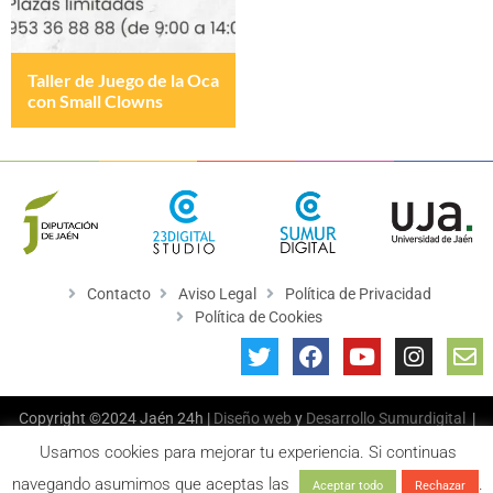
Taller de Juego de la Oca
con Small Clowns
Contacto
Aviso Legal
Política de Privacidad
Política de Cookies
Copyright ©2024 Jaén 24h |
Diseño web
y
Desarrollo
Sumurdigital
|
All Rights Reserved
Usamos cookies para mejorar tu experiencia. Si continuas
navegando asumimos que aceptas las
.
Aceptar todo
Rechazar