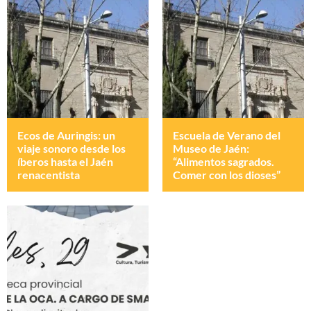
Ecos de Auringis: un
Escuela de Verano del
viaje sonoro desde los
Museo de Jaén:
íberos hasta el Jaén
“Alimentos sagrados.
renacentista
Comer con los dioses”