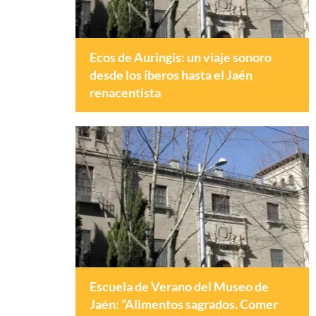
Ecos de Auringis: un viaje sonoro
desde los íberos hasta el Jaén
renacentista
Escuela de Verano del Museo de
Jaén: “Alimentos sagrados. Comer