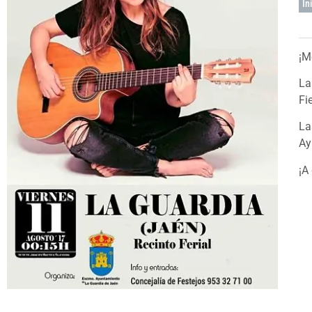
In
¡M
La
Fi
La
Ay
¡A