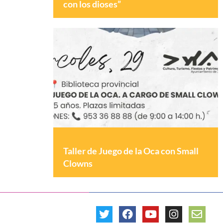
con los dioses”
Taller de Juego de la Oca con Small
Clowns