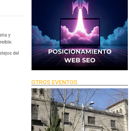
eria y
reíble.
stejos del
OTROS EVENTOS