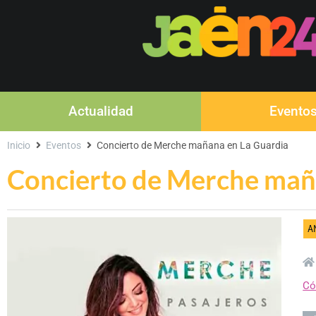
Actualidad
Evento
Inicio
Eventos
Concierto de Merche mañana en La Guardia
Concierto de Merche mañ
A
Có