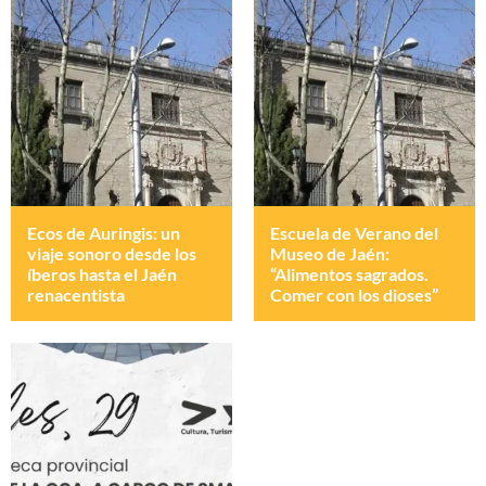
Ecos de Auringis: un
Escuela de Verano del
viaje sonoro desde los
Museo de Jaén:
íberos hasta el Jaén
“Alimentos sagrados.
renacentista
Comer con los dioses”