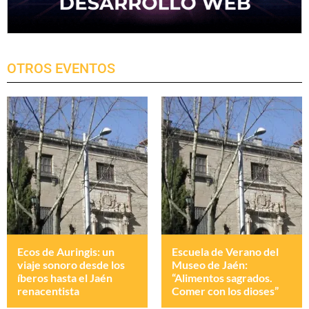
OTROS EVENTOS
Ecos de Auringis: un
Escuela de Verano del
viaje sonoro desde los
Museo de Jaén:
íberos hasta el Jaén
“Alimentos sagrados.
renacentista
Comer con los dioses”