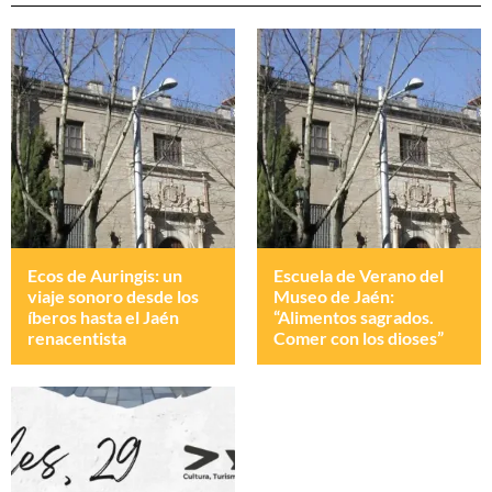
Ecos de Auringis: un
Escuela de Verano del
viaje sonoro desde los
Museo de Jaén:
íberos hasta el Jaén
“Alimentos sagrados.
renacentista
Comer con los dioses”