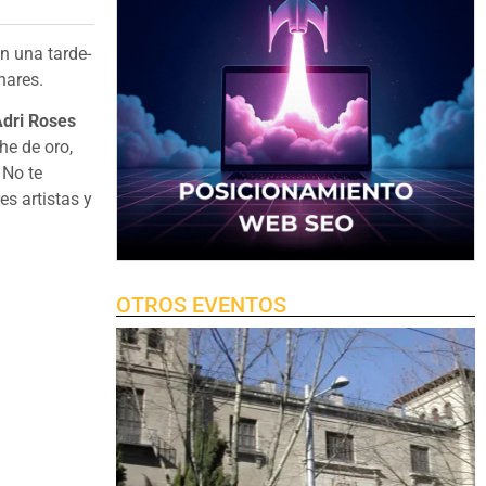
n una tarde-
nares.
dri Roses
he de oro,
 No te
es artistas y
OTROS EVENTOS