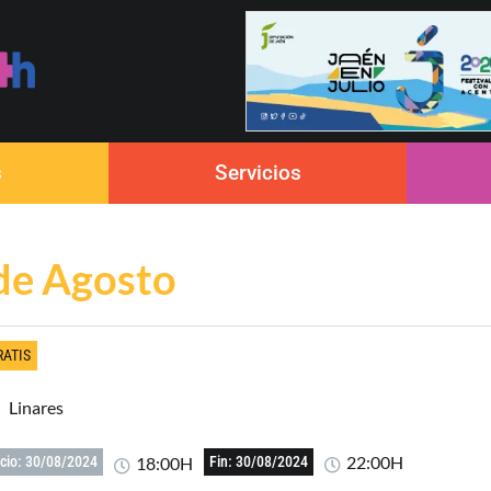
s
Servicios
de Agosto
RATIS
Linares
22:00H
18:00H
icio: 30/08/2024
Fin: 30/08/2024