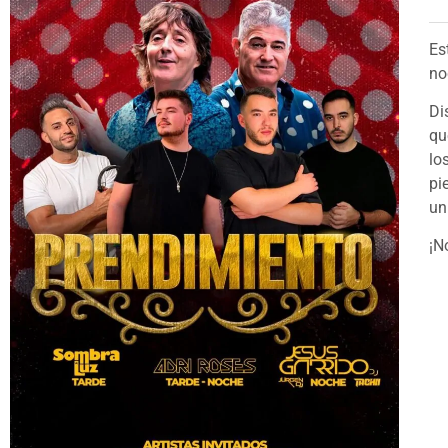
Es
no
Di
qu
lo
pi
un
¡N