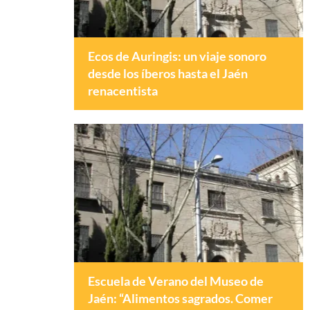
Ecos de Auringis: un viaje sonoro
desde los íberos hasta el Jaén
renacentista
Escuela de Verano del Museo de
Jaén: “Alimentos sagrados. Comer