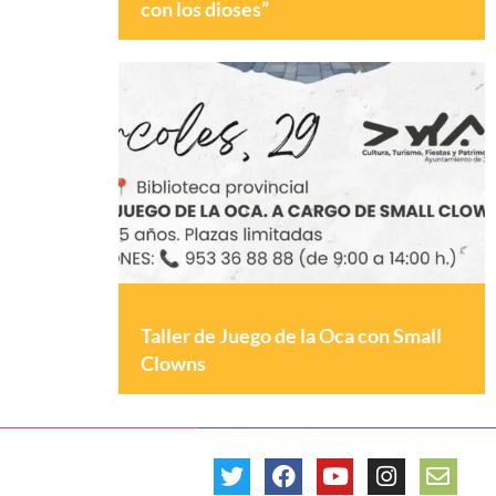
con los dioses”
Taller de Juego de la Oca con Small
Clowns