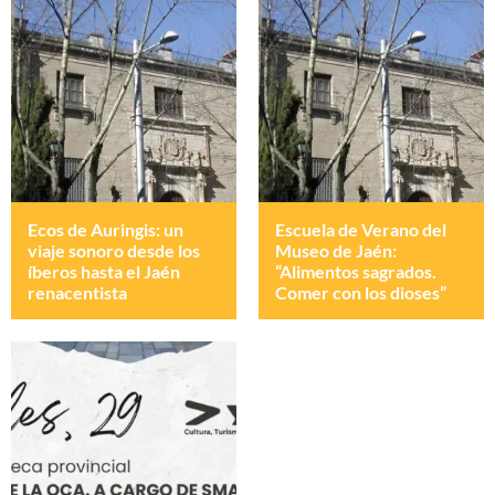
Ecos de Auringis: un
Escuela de Verano del
viaje sonoro desde los
Museo de Jaén:
íberos hasta el Jaén
“Alimentos sagrados.
renacentista
Comer con los dioses”