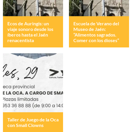
Ecos de Auringis: un
Escuela de Verano del
viaje sonoro desde los
Museo de Jaén:
íberos hasta el Jaén
“Alimentos sagrados.
renacentista
Comer con los dioses”
Taller de Juego de la Oca
con Small Clowns