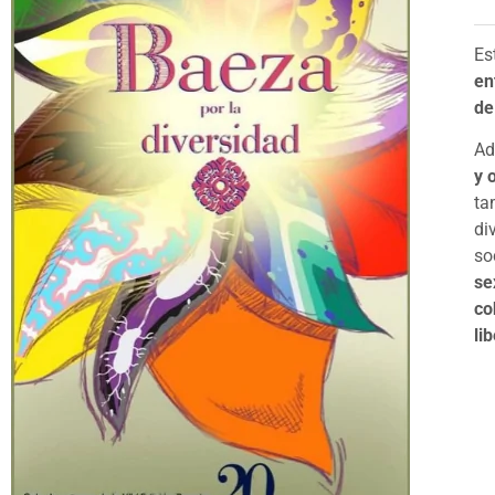
Es
en
de
Ad
y 
ta
di
so
se
co
li