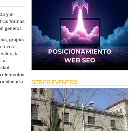
ia y el
otras formas
en general
.
duos, grupos
esfuerzo
valora la
 una
sidad
mo elementos
OTROS EVENTOS
alidad y la