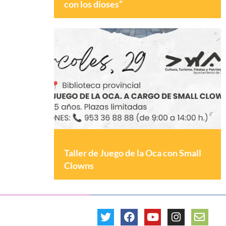
con los dioses”
Taller de Juego de la Oca con Small
Clowns