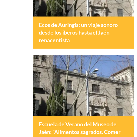
Ecos de Auringis: un viaje sonoro
desde los íberos hasta el Jaén
renacentista
Escuela de Verano del Museo de
Jaén: “Alimentos sagrados. Comer