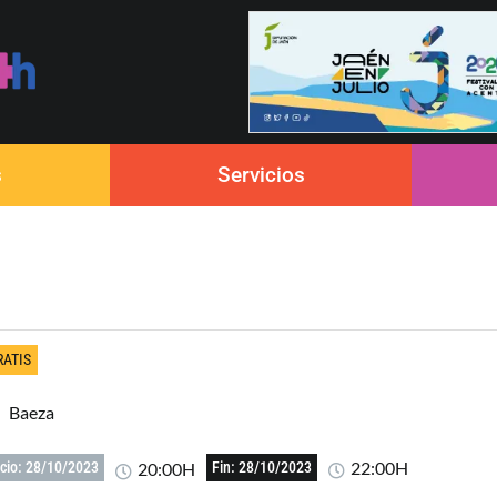
s
Servicios
RATIS
Baeza
22:00H
20:00H
icio: 28/10/2023
Fin: 28/10/2023