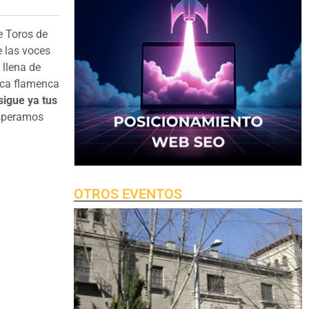
e Toros de
e las voces
 llena de
sica flamenca
igue ya tus
esperamos
OTROS EVENTOS