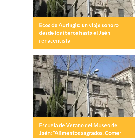
Ecos de Auringis: un viaje sonoro
desde los íberos hasta el Jaén
renacentista
Escuela de Verano del Museo de
Jaén: “Alimentos sagrados. Comer