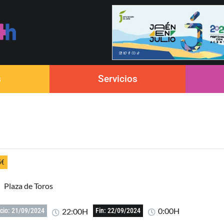
s
Servicios
5€
Plaza de Toros
0:00H
22:00H
icio: 21/09/2024
Fin: 22/09/2024