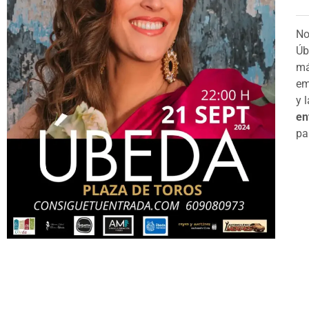
No
Úb
má
em
y 
en
pa