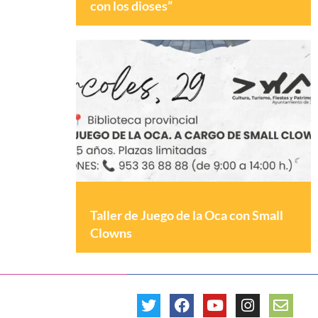
con los dioses”
Taller de Juego de la Oca con Small
Clowns