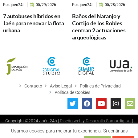
Por:
jaen24h
05/29/2026
Por:
jaen24h
05/28/2026
7 autobuses híbridos en
Baños del Naranjo y
Jaén para renovar la flota
Cortijo de los Robles
urbana
centran 2 actuaciones
arqueológicas
Contacto
Aviso Legal
Política de Privacidad
Política de Cookies
Copyright ©2024 Jaén 24h |
Diseño web
y
Desarrollo
Sumurdigital
|
All Rights Reserved
Usamos cookies para mejorar tu experiencia. Si continuas