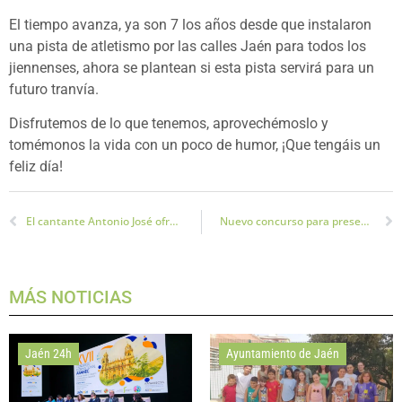
El tiempo avanza, ya son 7 los años desde que instalaron
una pista de atletismo por las calles Jaén para todos los
jiennenses, ahora se plantean si esta pista servirá para un
futuro tranvía.
Disfrutemos de lo que tenemos, aprovechémoslo y
tomémonos la vida con un poco de humor, ¡Que tengáis un
feliz día!
El cantante Antonio José ofrecerá un concierto en Jaén el 9 junio de su gira «A un milímetro de ti»
Nuevo concurso para presentar propuestas para el cartel de la Feria San Lucas 2018
MÁS NOTICIAS
Jaén 24h
Ayuntamiento de Jaén