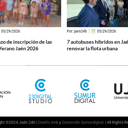
05/29/2026
Por:
jaen24h
05/29/2026
azo de inscripción de las
7 autobuses híbridos en Ja
Verano Jaén 2026
renovar la flota urbana
ght ©2024 Jaén 24h |
Diseño web
y
Desarrollo
Sumurdigital
| All Rights 