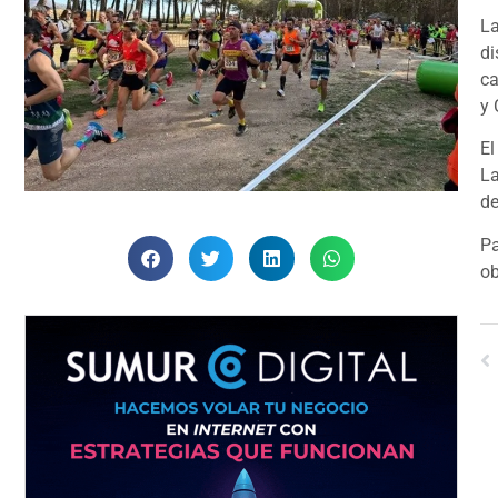
La
di
ca
y 
El
La
de
Pa
ob