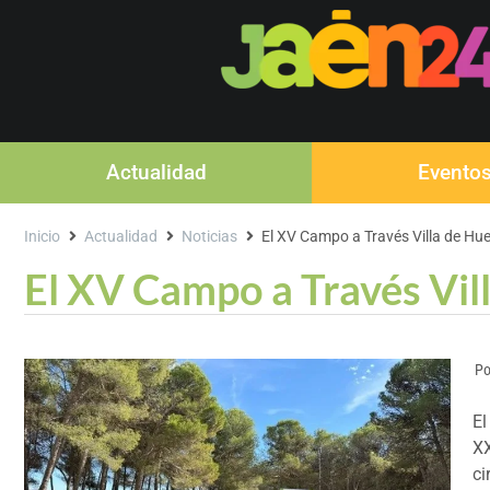
Actualidad
Evento
Inicio
Actualidad
Noticias
El XV Campo a Través Villa de Hu
El XV Campo a Través Vil
Po
El
XX
ci