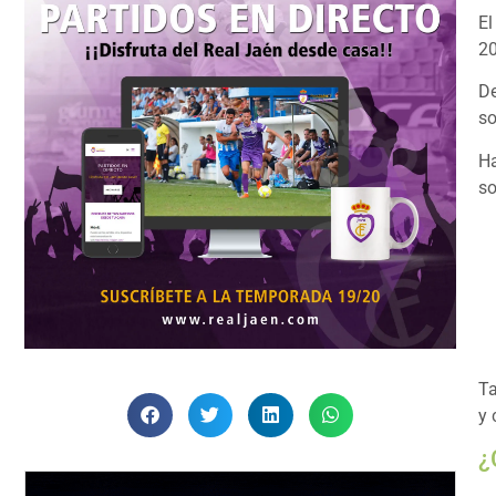
El
20
De
so
H
so
Ta
y
¿