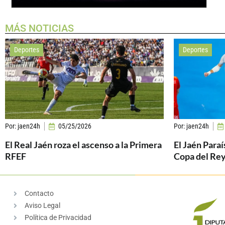
MÁS NOTICIAS
Deportes
Deportes
Por:
jaen24h
05/25/2026
Por:
jaen24h
El Real Jaén roza el ascenso a la Primera
El Jaén Paraí
RFEF
Copa del Re
Contacto
Aviso Legal
Política de Privacidad