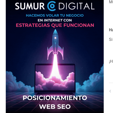
Mu
Ha
Si
¡H