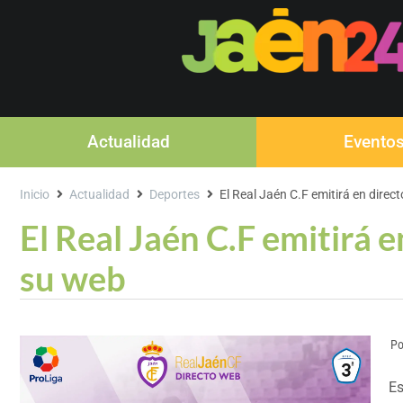
Actualidad
Evento
Inicio
Actualidad
Deportes
El Real Jaén C.F emitirá en direc
El Real Jaén C.F emitirá 
su web
Po
Es