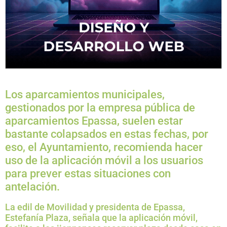
Los aparcamientos municipales,
gestionados por la empresa pública de
aparcamientos Epassa, suelen estar
bastante colapsados en estas fechas, por
eso, el Ayuntamiento, recomienda hacer
uso de la aplicación móvil a los usuarios
para prever estas situaciones con
antelación.
La edil de Movilidad y presidenta de Epassa,
Estefanía Plaza, señala que la aplicación móvil,