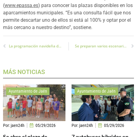
(
www.epassa.es
) para conocer las plazas disponibles en los
aparcamientos municipales. “Es una consulta fácil que nos
permite descartar uno de ellos si está al 100% y optar por el
más cercano a nuestro destino”, sostiene.
La programación navideña de Jaén, cuenta con una programación con más de 70 actividades hasta Reyes
Se preparan varios escenarios dependiendo de «la situación covid» que haya, para la cabalgata de Reyes en Jaén
MÁS NOTICIAS
Ayuntamiento de Jaén
Ayuntamiento de Jaén
Por:
jaen24h
05/29/2026
Por:
jaen24h
05/29/2026
Se abre el plazo de
7 autobuses híbridos en