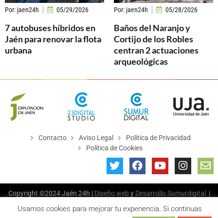
Por:
jaen24h
05/29/2026
Por:
jaen24h
05/28/2026
7 autobuses híbridos en
Baños del Naranjo y
Jaén para renovar la flota
Cortijo de los Robles
urbana
centran 2 actuaciones
arqueológicas
Contacto
Aviso Legal
Política de Privacidad
Política de Cookies
Copyright ©2024 Jaén 24h |
Diseño web
y
Desarrollo
Sumurdigital
|
All Rights Reserved
Usamos cookies para mejorar tu experiencia. Si continuas