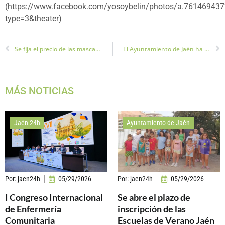
(
https://www.facebook.com/yosoybelin/photos/a.7614694
type=3&theater
)
Se fija el precio de las mascarillas contra el coronavirus a 0,96€
El Ayuntamiento de Jaén ha incorporado un sistema de apertura remota para los aparcamientos públicos
MÁS NOTICIAS
Jaén 24h
Ayuntamiento de Jaén
Por:
jaen24h
05/29/2026
Por:
jaen24h
05/29/2026
I Congreso Internacional
Se abre el plazo de
de Enfermería
inscripción de las
Comunitaria
Escuelas de Verano Jaén