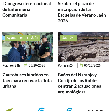
I Congreso Internacional
Se abre el plazo de
de Enfermería
inscripción de las
Comunitaria
Escuelas de Verano Jaén
2026
Ayuntamiento de Jaén
Jaén 24h
Por:
jaen24h
05/29/2026
Por:
jaen24h
05/28/2026
7 autobuses híbridos en
Baños del Naranjo y
Jaén para renovar la flota
Cortijo de los Robles
urbana
centran 2 actuaciones
arqueológicas