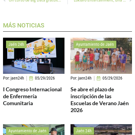
Un curso de Big Data gratuito para jóvenes desempleados llega a Jaén
Loklaro Entertainment, una productora jiennense, estrena la obra «Tríptico Infernal»
MÁS NOTICIAS
Jaén 24h
Ayuntamiento de Jaén
Por:
jaen24h
05/29/2026
Por:
jaen24h
05/29/2026
I Congreso Internacional
Se abre el plazo de
de Enfermería
inscripción de las
Comunitaria
Escuelas de Verano Jaén
2026
Ayuntamiento de Jaén
Jaén 24h