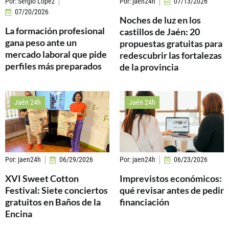
Por:
Sergio López
Por:
jaen24h
07/13/2026
07/20/2026
Noches de luz en los
La formación profesional
castillos de Jaén: 20
gana peso ante un
propuestas gratuitas para
mercado laboral que pide
redescubrir las fortalezas
perfiles más preparados
de la provincia
Jaén 24h
Jaén 24h
Por:
jaen24h
06/29/2026
Por:
jaen24h
06/23/2026
XVI Sweet Cotton
Imprevistos económicos:
Festival: Siete conciertos
qué revisar antes de pedir
gratuitos en Baños de la
financiación
Encina