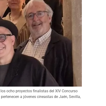
los ocho proyectos finalistas del XIV Concurso
 pertenecen a jóvenes cineastas de Jaén, Sevilla,